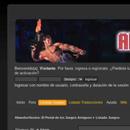
Bienvenido(a),
Visitante
. Por favor,
ingresa
o
regístrate
. ¿Perdiste t
de activación
?
Ingresar con nombre de usuario, contraseña y duración de la sesión
Inicio
Foro
Listado Juegos
Listado Traducciones
Ayuda
Wiki
AbandonSocios: El Portal de los Juegos Antiguos
»
Listado Juegos
Páginas: [
1
]
Ir Abajo