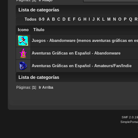
Lista de categorías
Todos
0-9
A
B
C
D
E
F
G
H
I
J
K
L
M
N
O
P
Q
R
Icono
Título
Juegos - Abandonware (menos aventuras gráficas en es
Aventuras Gráficas en Español - Abandonware
Aventuras Gráficas en Español - Amateurs/Fan/Indie
Lista de categorías
Todos
0-9
A
B
C
D
E
F
G
H
I
J
K
L
M
N
O
P
Q
R
Páginas: [
1
]
Ir Arriba
SMF 2.0.1
SimplePorta