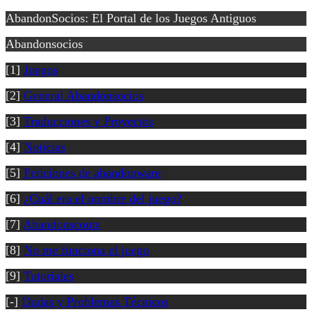
AbandonSocios: El Portal de los Juegos Antiguos
Abandonsocios
[1]
Juegos
[2]
General Abandonsocios
[3]
Traducciones y Proyectos
[4]
Noticias
[5]
Peticiones de abandonware
[6]
¿Cuál era el nombre del juego?
[7]
Abandonscouts
[8]
No me funciona el juego
[9]
Tutoriales
[-]
Dudas y Problemas Técnicos