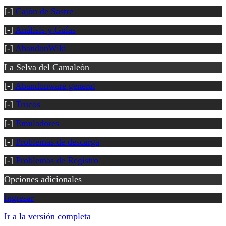
[-]
Cajón de Sastre
[-]
Análisis y Guías
[-]
AbandonWiki
La Selva del Camaleón
[-]
Abandonware general
[-]
Trucos
[-]
Emuladores
[-]
Problemas de descarga
[-]
Problemas de Registro
Opciones adicionales
Ingresar
Ir a la versión completa