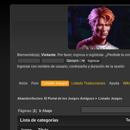
Bienvenido(a),
Visitante
. Por favor,
ingresa
o
regístrate
. ¿Perdiste tu
ema
Ingresar con nombre de usuario, contraseña y duración de la sesión
Inicio
Foro
Listado Juegos
Listado Traducciones
Ayuda
Wiki
AbandonSocios: El Portal de los Juegos Antiguos
»
Listado Juegos
Páginas: [
1
]
Ir Abajo
Lista de categorías
T
Icono
Título