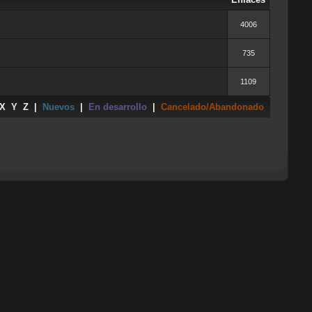
4006
735
1109
X
Y
Z
|
Nuevos
|
En desarrollo
|
Cancelado/Abandonado