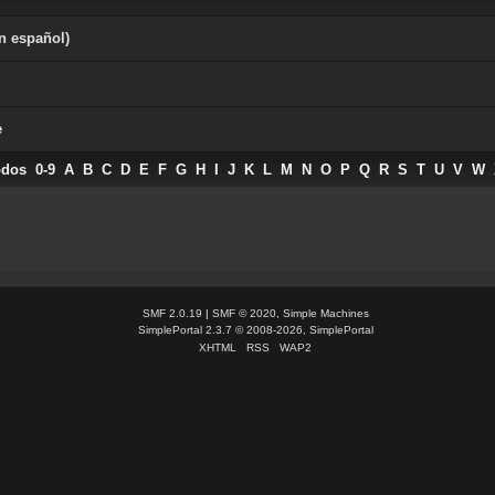
n español)
e
odos
0-9
A
B
C
D
E
F
G
H
I
J
K
L
M
N
O
P
Q
R
S
T
U
V
W
SMF 2.0.19
|
SMF © 2020
,
Simple Machines
SimplePortal 2.3.7 © 2008-2026, SimplePortal
XHTML
RSS
WAP2