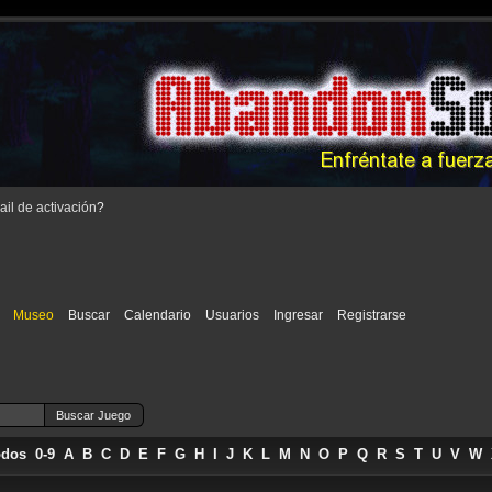
il de activación
?
Museo
Buscar
Calendario
Usuarios
Ingresar
Registrarse
odos
0-9
A
B
C
D
E
F
G
H
I
J
K
L
M
N
O
P
Q
R
S
T
U
V
W