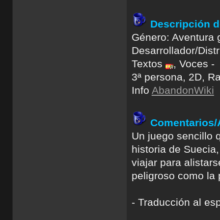
Descripción d
Género: Aventura g
Desarrollador/Dist
Textos
, Voces -
3ª persona, 2D, R
Info
AbandonWiki
Comentarios
Un juego sencillo 
historia de Suecia
viajar para alistar
peligroso como la p
- Traducción al es