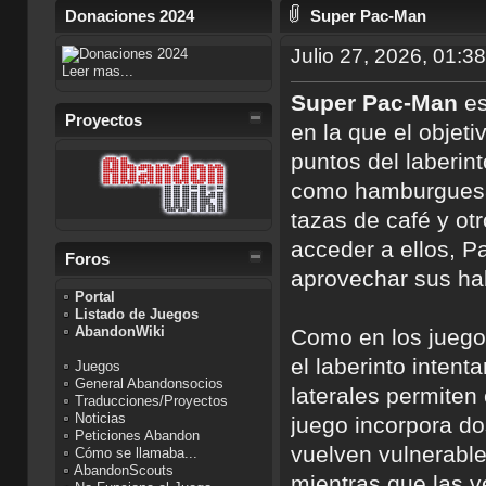
Donaciones 2024
Super Pac-Man
Julio 27, 2026, 01:3
Leer mas...
Super Pac-Man
es
Proyectos
en la que el objeti
puntos del laberint
como hamburguesa
tazas de café y ot
acceder a ellos, P
Foros
aprovechar sus hab
Portal
Listado de Juegos
AbandonWiki
Como en los juegos
el laberinto intent
Juegos
General Abandonsocios
laterales permiten
Traducciones/Proyectos
Noticias
juego incorpora dos
Peticiones Abandon
vuelven vulnerabl
Cómo se llamaba...
AbandonScouts
mientras que las 