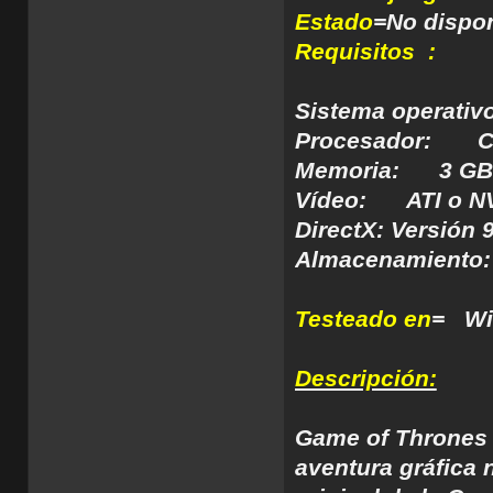
Estado
=No dispon
Requisitos :
Sistema operativ
Procesador: Co
Memoria: 3 GB
Vídeo: ATI o 
DirectX: Versión 9
Almacenamiento: 
Testeado en
= Wi
Descripción:
Game of Thrones -
aventura gráfica n