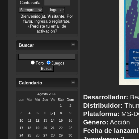
Contraseña:
Bienvenido(a),
Visitante
. Por
favor,
ingresa
o
regístrate
.
¿Perdiste tu
email de
activación
?
Buscar
Foro
Juegos
Calendario
Agosto 2026
Desarrollador:
Bea
Lun
Mar
Mié
Jue
Vie
Sáb
Dom
Distribuidor:
Thun
1
2
Plataforma:
MS-D
3
4
5
6
[7]
8
9
Género:
Acción
10
11
12
13
14
15
16
17
18
19
20
21
22
23
Fecha de lanzami
24
25
26
27
28
29
30