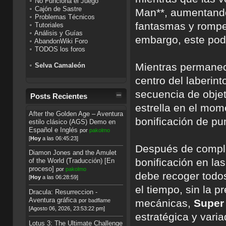
No Funciona el Juego
Cajón de Sastre
Man**, aumentando
Problemas Técnicos
fantasmas y romper
Tutoriales
Análisis y Guías
embargo, este pode
AbandonWiki Foro
TODOS los foros
Mientras permanec
Selva Camaleón
centro del laberint
secuencia de obje
Posts Recientes
estrella en el mo
After the Golden Age – Aventura
bonificación de pu
estilo clásico (AGS) Demo en
Español e Inglés
por
pakolmo
[
Hoy
a las 06:45:23]
Después de complet
Diamon Jones and the Amulet
bonificación en l
of the World (Traducción) [En
proceso]
por
pakolmo
debe recoger todos
[
Hoy
a las 06:28:59]
el tiempo, sin la 
Dracula: Resurreccion -
Aventura gráfica
por
badflame
mecánicas,
Super
[Agosto 06, 2026, 23:53:22 pm]
estratégica y vari
Lotus 3: The Ultimate Challenge