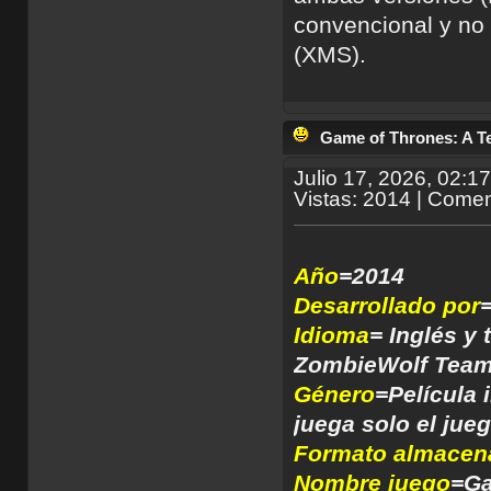
convencional y no
(XMS).
Game of Thrones: A Te
Julio 17, 2026, 02:1
Vistas: 2014 | Comen
Año
=2014
Desarrollado por
=
Idioma
= Inglés y 
ZombieWol
Género
=Película 
juega solo el jueg
Formato almacen
Nombre juego
=Ga