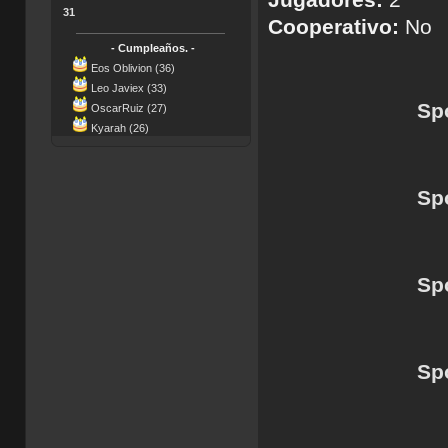
Jugadores:
2
31
Cooperativo:
No
- Cumpleaños. -
Eos Oblivion (36)
Leo Javiex (33)
Spo
OscarRuiz (27)
Kyarah (26)
Spo
Spo
Spo