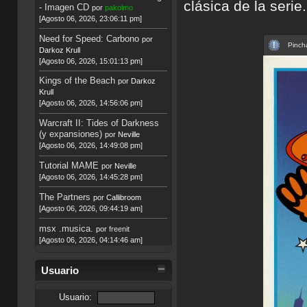
clásica de la serie.
- Imagen CD
por
pakolmo
[Agosto 06, 2026, 23:06:11 pm]
Need for Speed: Carbono
por
Pincha
Darkoz Krull
[Agosto 06, 2026, 15:01:13 pm]
Kings of the Beach
por
Darkoz
Krull
[Agosto 06, 2026, 14:56:06 pm]
Warcraft II: Tides of Darkness
(y expansiones)
por
Neville
[Agosto 06, 2026, 14:49:08 pm]
Tutorial MAME
por
Neville
[Agosto 06, 2026, 14:45:28 pm]
The Partners
por
Callibroom
[Agosto 06, 2026, 09:44:19 am]
msx .musica.
por
freenit
[Agosto 06, 2026, 04:14:46 am]
Usuario
Usuario: