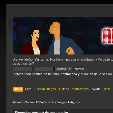
Bienvenido(a),
Visitante
. Por favor,
ingresa
o
regístrate
. ¿Perdiste t
de activación
?
Ingresar con nombre de usuario, contraseña y duración de la sesión
Inicio
Foro
Listado Juegos
Listado Traducciones
Ayuda
Wiki
AbandonSocios: El Portal de los Juegos Antiguos
Reenviar código de activación