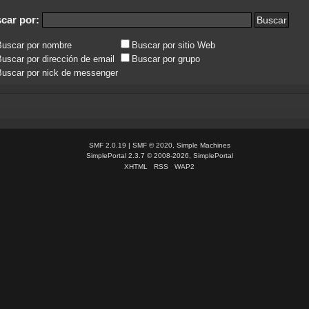
car por:
Buscar por nombre
Buscar por sitio Web
uscar por dirección de email
Buscar por grupo
uscar por nick de messenger
SMF 2.0.19
|
SMF © 2020
,
Simple Machines
SimplePortal 2.3.7 © 2008-2026, SimplePortal
XHTML
RSS
WAP2