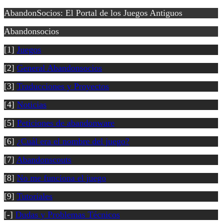
AbandonSocios: El Portal de los Juegos Antiguos
Abandonsocios
[1]
Juegos
[2]
General Abandonsocios
[3]
Traducciones y Proyectos
[4]
Noticias
[5]
Peticiones de abandonware
[6]
¿Cuál era el nombre del juego?
[7]
Abandonscouts
[8]
No me funciona el juego
[9]
Tutoriales
[-]
Dudas y Problemas Técnicos