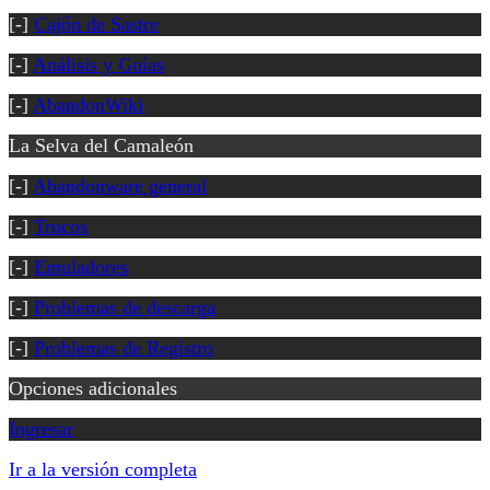
[-]
Cajón de Sastre
[-]
Análisis y Guías
[-]
AbandonWiki
La Selva del Camaleón
[-]
Abandonware general
[-]
Trucos
[-]
Emuladores
[-]
Problemas de descarga
[-]
Problemas de Registro
Opciones adicionales
Ingresar
Ir a la versión completa