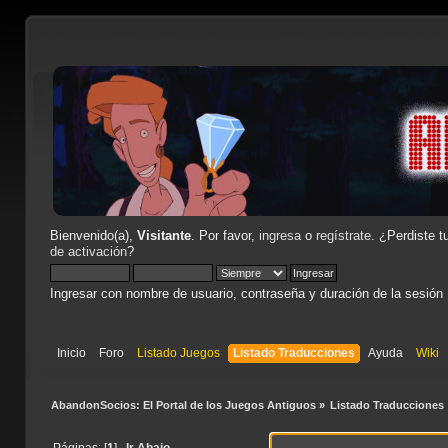
Bienvenido(a),
Visitante
. Por favor,
ingresa
o
regístrate
. ¿Perdiste t
de activación
?
Ingresar con nombre de usuario, contraseña y duración de la sesión
Inicio
Foro
Listado Juegos
Listado Traducciones
Ayuda
Wiki
AbandonSocios: El Portal de los Juegos Antiguos
»
Listado Traducciones
Páginas: [
1
]
Ir Abajo