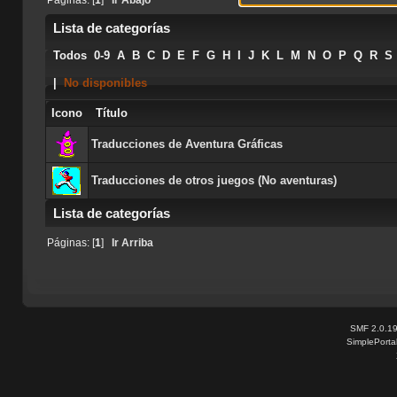
Lista de categorías
Todos
0-9
A
B
C
D
E
F
G
H
I
J
K
L
M
N
O
P
Q
R
S
|
No disponibles
Icono
Título
Traducciones de Aventura Gráficas
Traducciones de otros juegos (No aventuras)
Lista de categorías
Todos
0-9
A
B
C
D
E
F
G
H
I
J
K
L
M
N
O
P
Q
R
S
Páginas: [
1
]
Ir Arriba
|
No disponibles
SMF 2.0.1
SimplePorta