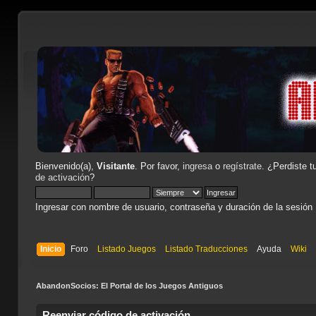
Bienvenido(a),
Visitante
. Por favor,
ingresa
o
regístrate
. ¿Perdiste t
de activación
?
Ingresar con nombre de usuario, contraseña y duración de la sesión
Inicio
Foro
Listado Juegos
Listado Traducciones
Ayuda
Wiki
AbandonSocios: El Portal de los Juegos Antiguos
Reenviar código de activación