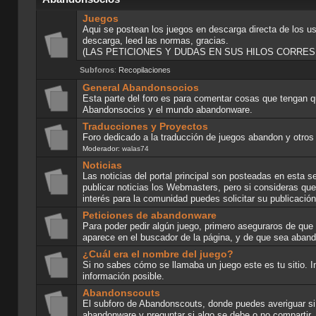
Juegos
Aqui se postean los juegos en descarga directa de los us
descarga, leed las normas, gracias.
(LAS PETICIONES Y DUDAS EN SUS HILOS CORRE
Subforos
:
Recopilaciones
General Abandonsocios
Esta parte del foro es para comentar cosas que tengan q
Abandonsocios y el mundo abandonware.
Traducciones y Proyectos
Foro dedicado a la traducción de juegos abandon y otros
Moderador:
walas74
Noticias
Las noticias del portal principal son posteadas en esta 
publicar noticias los Webmasters, pero si consideras que
interés para la comunidad puedes solicitar su publicació
Peticiones de abandonware
Para poder pedir algún juego, primero aseguraros de que n
aparece en el buscador de la página, y de que sea aban
¿Cuál era el nombre del juego?
Si no sabes cómo se llamaba un juego este es tu sitio. In
información posible.
Abandonscouts
El subforo de Abandonscouts, donde puedes averiguar si
abandonware y preguntar si algo se debe o no compartir.