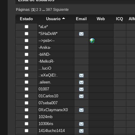
Páginas: [
1
]
2
3
...
387
Siguiente
Estado
Usuario
Email
Web
ICQ
AI
*aLe*
*SHaDoW*
-->psb<--
-Anika-
-bliND-
-MelkoR-
...luciO
.:eXeQiEl:.
.aileen.
01007
01Carlos10
07seba007
0XxClaymanxX0
1024mb
10306ris
1414lucho1414