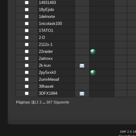
14931493
18yEjido
1delnorte
1nicolask100
1TATO1
2-D
2112x-1
22raider
2aitroxx
2k-kun
2py5xxk0
2umi44eoaf
39hasek
3DFX1994
Páginas: [
1
]
2
3
...
387
Siguiente
SMF 2.0.1