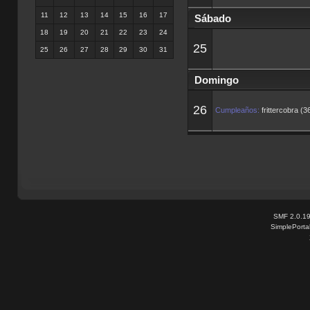
11
12
13
14
15
16
17
Sábado
18
19
20
21
22
23
24
25
25
26
27
28
29
30
31
Domingo
26
Cumpleaños:
frittercobra (3
SMF 2.0.1
SimplePorta