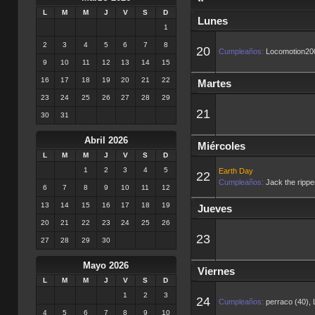
L
M
M
J
V
S
D
Lunes
1
2
3
4
5
6
7
8
20
Cumpleaños:
Locomotion200
9
10
11
12
13
14
15
16
17
18
19
20
21
22
Martes
23
24
25
26
27
28
29
21
30
31
Abril 2026
Miércoles
L
M
M
J
V
S
D
1
2
3
4
5
Earth Day
22
Cumpleaños:
Jack the rippe
6
7
8
9
10
11
12
13
14
15
16
17
18
19
Jueves
20
21
22
23
24
25
26
23
27
28
29
30
Mayo 2026
Viernes
L
M
M
J
V
S
D
1
2
3
24
Cumpleaños:
perraco (40)
,
4
5
6
7
8
9
10