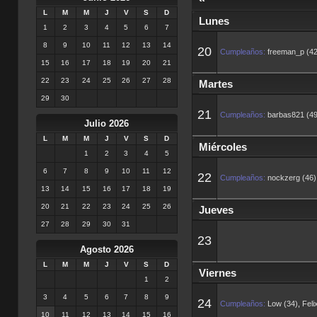
L
M
M
J
V
S
D
Lunes
1
2
3
4
5
6
7
8
9
10
11
12
13
14
20
Cumpleaños:
freeman_p (42
15
16
17
18
19
20
21
22
23
24
25
26
27
28
Martes
29
30
21
Cumpleaños:
barbas821 (49
Julio 2026
L
M
M
J
V
S
D
Miércoles
1
2
3
4
5
6
7
8
9
10
11
12
22
Cumpleaños:
nockzerg (46)
13
14
15
16
17
18
19
20
21
22
23
24
25
26
Jueves
27
28
29
30
31
23
Agosto 2026
L
M
M
J
V
S
D
Viernes
1
2
3
4
5
6
7
8
9
24
Cumpleaños:
Low (34)
,
Feli
10
11
12
13
14
15
16