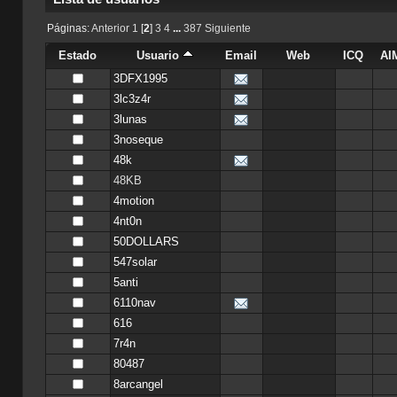
Páginas:
Anterior
1
[
2
]
3
4
...
387
Siguiente
Estado
Usuario
Email
Web
ICQ
AI
3DFX1995
3lc3z4r
3lunas
3noseque
48k
48KB
4motion
4nt0n
50DOLLARS
547solar
5anti
6110nav
616
7r4n
80487
8arcangel