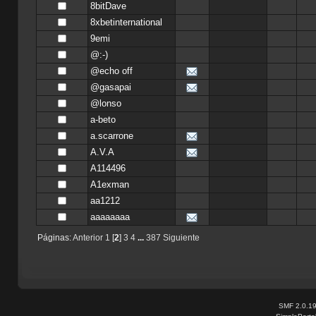
8bitDave
8xbetinternational
9emi
@:-)
@echo off
@gasapai
@lonso
a-beto
a.scarrone
A.V.A
A114496
A1exman
aa1212
aaaaaaaa
Páginas:
Anterior
1
[
2
]
3
4
...
387
Siguiente
SMF 2.0.1