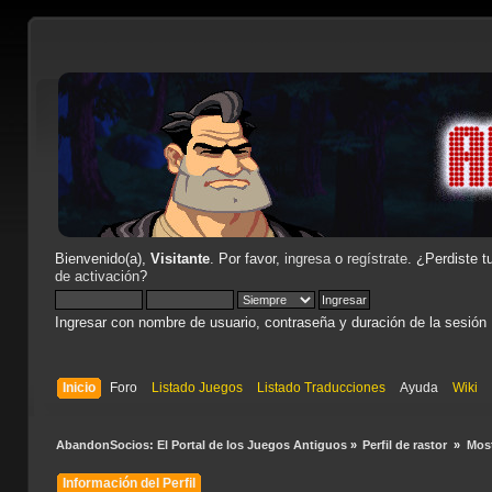
Bienvenido(a),
Visitante
. Por favor,
ingresa
o
regístrate
. ¿Perdiste t
de activación
?
Ingresar con nombre de usuario, contraseña y duración de la sesión
Inicio
Foro
Listado Juegos
Listado Traducciones
Ayuda
Wiki
AbandonSocios: El Portal de los Juegos Antiguos
»
Perfil de rastor 
»
Most
Información del Perfil