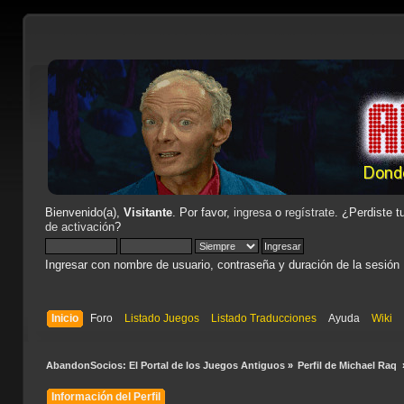
Bienvenido(a),
Visitante
. Por favor,
ingresa
o
regístrate
. ¿Perdiste t
de activación
?
Ingresar con nombre de usuario, contraseña y duración de la sesión
Inicio
Foro
Listado Juegos
Listado Traducciones
Ayuda
Wiki
AbandonSocios: El Portal de los Juegos Antiguos
»
Perfil de Michael Raq 
Información del Perfil