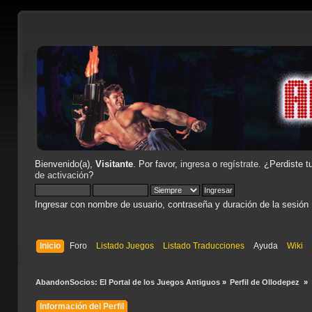
Bienvenido(a),
Visitante
. Por favor,
ingresa
o
regístrate
. ¿Perdiste t
de activación
?
Ingresar con nombre de usuario, contraseña y duración de la sesión
Inicio
Foro
Listado Juegos
Listado Traducciones
Ayuda
Wiki
AbandonSocios: El Portal de los Juegos Antiguos
»
Perfil de Ollodepez 
»
Información del Perfil