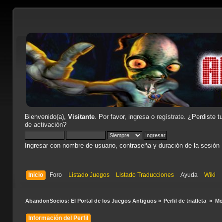
Bienvenido(a),
Visitante
. Por favor,
ingresa
o
regístrate
. ¿Perdiste t
de activación
?
Ingresar con nombre de usuario, contraseña y duración de la sesión
Inicio
Foro
Listado Juegos
Listado Traducciones
Ayuda
Wiki
AbandonSocios: El Portal de los Juegos Antiguos
»
Perfil de triatleta 
»
Mo
Información del Perfil