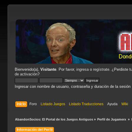
Bienvenido(a),
Visitante
. Por favor,
ingresa
o
regístrate
. ¿Perdiste t
de activación
?
Ingresar con nombre de usuario, contraseña y duración de la sesión
Inicio
Foro
Listado Juegos
Listado Traducciones
Ayuda
Wiki
AbandonSocios: El Portal de los Juegos Antiguos
»
Perfil de Jugamerx 
»
Información del Perfil