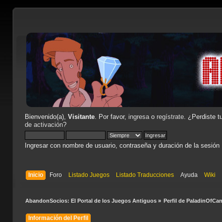
Bienvenido(a),
Visitante
. Por favor,
ingresa
o
regístrate
. ¿Perdiste t
de activación
?
Ingresar con nombre de usuario, contraseña y duración de la sesión
Inicio
Foro
Listado Juegos
Listado Traducciones
Ayuda
Wiki
AbandonSocios: El Portal de los Juegos Antiguos
»
Perfil de PaladinOfCa
Información del Perfil