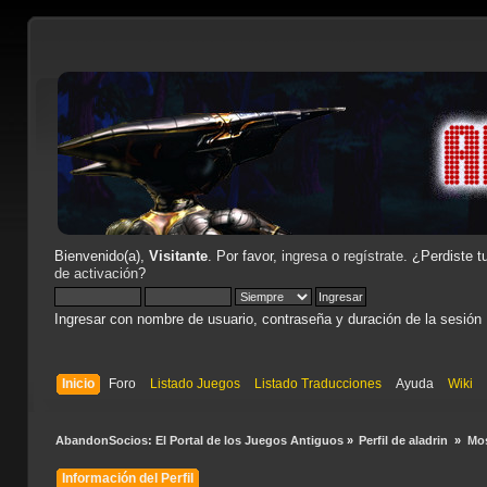
Bienvenido(a),
Visitante
. Por favor,
ingresa
o
regístrate
. ¿Perdiste t
de activación
?
Ingresar con nombre de usuario, contraseña y duración de la sesión
Inicio
Foro
Listado Juegos
Listado Traducciones
Ayuda
Wiki
AbandonSocios: El Portal de los Juegos Antiguos
»
Perfil de aladrin 
»
Mos
Información del Perfil