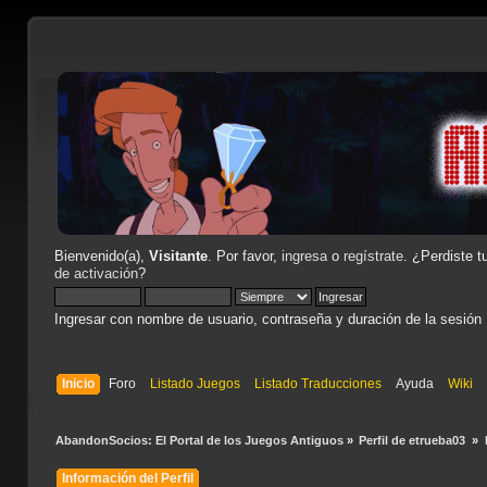
Bienvenido(a),
Visitante
. Por favor,
ingresa
o
regístrate
. ¿Perdiste t
de activación
?
Ingresar con nombre de usuario, contraseña y duración de la sesión
Inicio
Foro
Listado Juegos
Listado Traducciones
Ayuda
Wiki
AbandonSocios: El Portal de los Juegos Antiguos
»
Perfil de etrueba03 
»
Información del Perfil