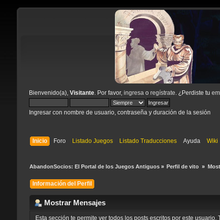
Bienvenido(a),
Visitante
. Por favor,
ingresa
o
regístrate
. ¿Perdiste tu
ema
Ingresar con nombre de usuario, contraseña y duración de la sesión
Inicio
Foro
Listado Juegos
Listado Traducciones
Ayuda
Wiki
AbandonSocios: El Portal de los Juegos Antiguos
»
Perfil de vito 
»
Most
Información del Perfil
Mostrar Mensajes
Esta sección te permite ver todos los posts escritos por este usuari