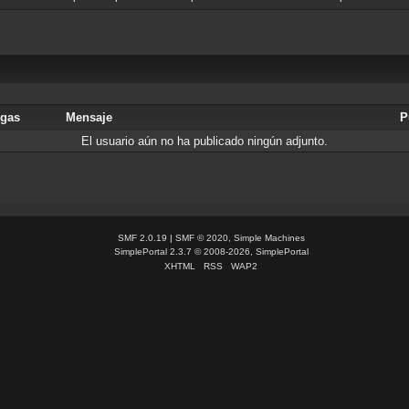
rgas
Mensaje
P
El usuario aún no ha publicado ningún adjunto.
SMF 2.0.19
|
SMF © 2020
,
Simple Machines
SimplePortal 2.3.7 © 2008-2026, SimplePortal
XHTML
RSS
WAP2