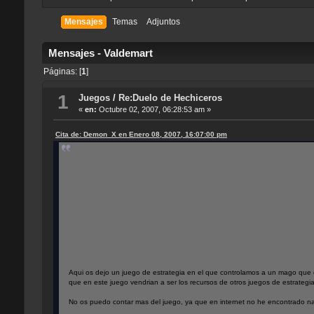
Mensajes
Temas
Adjuntos
Mensajes - Valdemart
Páginas: [
1
]
1
Juegos
/
Re:Duelo de Hechiceros
«
en:
Octubre 02, 2007, 06:28:53 am »
Cita de: Demon_X en Enero 08, 2007, 16:07:00 pm
Aqui os dejo un juego de estrategia en el que controlamos a un mago que d
que en este juego vendrian a ser los recursos de otros juegos de estrategia.
No os puedo contar mas del juego, ya que en internet no he encontrado nad