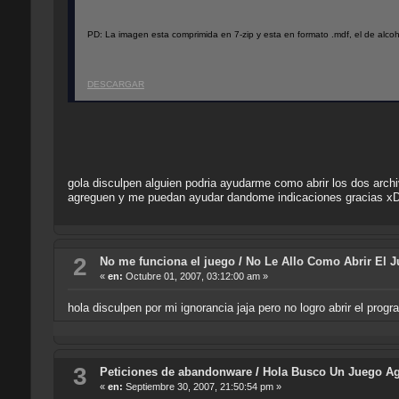
PD: La imagen esta comprimida en 7-zip y esta en formato .mdf, el de alcoh
DESCARGAR
gola disculpen alguien podria ayudarme como abrir los dos arch
agreguen y me puedan ayudar dandome indicaciones gracias x
2
No me funciona el juego
/
No Le Allo Como Abrir El 
«
en:
Octubre 01, 2007, 03:12:00 am »
hola disculpen por mi ignorancia jaja pero no logro abrir el pr
3
Peticiones de abandonware
/
Hola Busco Un Juego Ag
«
en:
Septiembre 30, 2007, 21:50:54 pm »