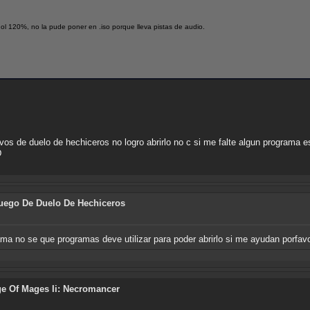
ol 120%, no la pude poner en .iso porque lleva pistas de audio.
ivos de duelo de hechiceros no logro abrirlo no c si me falte algun program
D
Juego De Duelo De Hechiceros
ograma no se que programas deve utilizar para poder abrirlo si me ayudan porfa
e Of Mages Ii: Necromancer