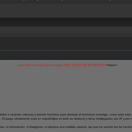
<span style='font-size:25pt;line-height:100%'>DUELO DE HECHICEROS
</span>
ebe ir creando criaturas y tirando hechizos para derrotar al hechicero enemigo, como todo esto 
 El juego obviamente esta en español(por el titulo se deduce) y tiene multijugador, por IP y por r
a, ni informacion, ni imagenes, ni siquiera una maldita captura, las que he puesto las he hech