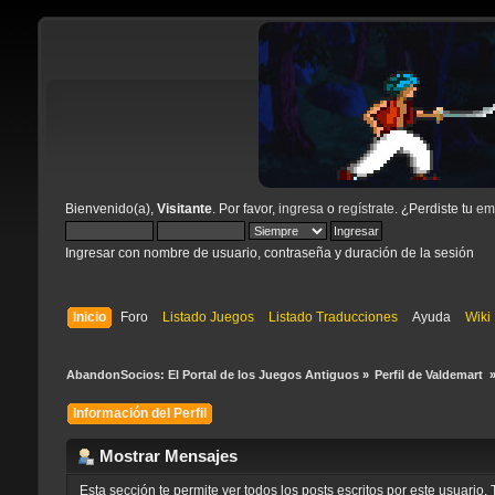
Bienvenido(a),
Visitante
. Por favor,
ingresa
o
regístrate
. ¿Perdiste tu
ema
Ingresar con nombre de usuario, contraseña y duración de la sesión
Inicio
Foro
Listado Juegos
Listado Traducciones
Ayuda
Wiki
AbandonSocios: El Portal de los Juegos Antiguos
»
Perfil de Valdemart 
Información del Perfil
Mostrar Mensajes
Esta sección te permite ver todos los posts escritos por este usuari