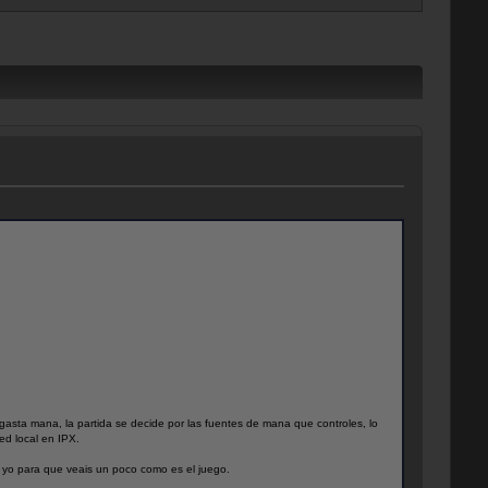
gasta mana, la partida se decide por las fuentes de mana que controles, lo
ed local en IPX.
o yo para que veais un poco como es el juego.