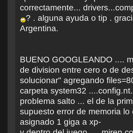
correctamente... drivers...co
? . alguna ayuda o tip . grac
Argentina.
BUENO GOOGLEANDO .... me fije
de division entre cero o de de
solucionar" agregando files=80
carpeta system32 ....config.nt.
problema salto ... el de la pr
supuesto error de memoria lo 
asignado 1 giga a xp-
y dentro del juego .... miren 