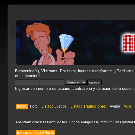
Bienvenido(a),
Visitante
. Por favor,
ingresa
o
regístrate
. ¿Perdiste t
de activación
?
Ingresar con nombre de usuario, contraseña y duración de la sesión
Inicio
Foro
Listado Juegos
Listado Traducciones
Ayuda
Wiki
AbandonSocios: El Portal de los Juegos Antiguos
»
Perfil de SanAgustin
Información del Perfil