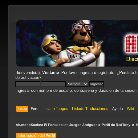
Bienvenido(a),
Visitante
. Por favor,
ingresa
o
regístrate
. ¿Perdiste t
de activación
?
Ingresar con nombre de usuario, contraseña y duración de la sesión
Inicio
Foro
Listado Juegos
Listado Traducciones
Ayuda
Wiki
AbandonSocios: El Portal de los Juegos Antiguos
»
Perfil de RedTony 
»
M
Información del Perfil