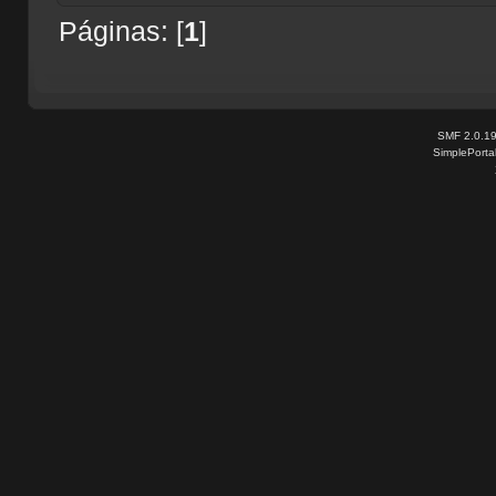
Páginas: [
1
]
SMF 2.0.1
SimplePorta