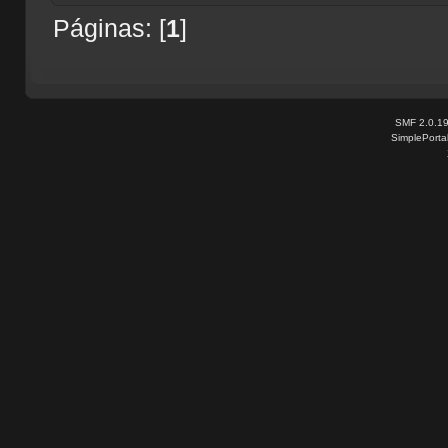
Páginas: [
1
]
SMF 2.0.1
SimplePorta