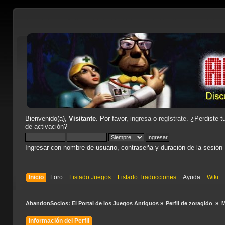
Bienvenido(a),
Visitante
. Por favor,
ingresa
o
regístrate
. ¿Perdiste t
de activación
?
Ingresar con nombre de usuario, contraseña y duración de la sesión
Inicio
Foro
Listado Juegos
Listado Traducciones
Ayuda
Wiki
AbandonSocios: El Portal de los Juegos Antiguos
»
Perfil de zoragido 
»
M
Información del Perfil