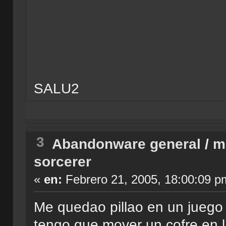
SALU2
3
Abandonware general
/
m
sorcerer
«
en:
Febrero 21, 2005, 18:00:09 p
Me quedao pillao en un juego
tengo que mover un cofre en 