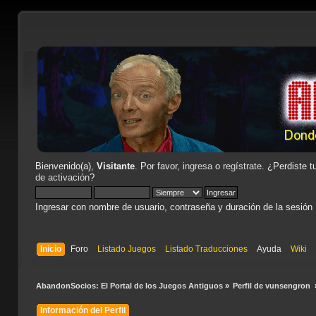
Bienvenido(a),
Visitante
. Por favor,
ingresa
o
regístrate
. ¿Perdiste t
de activación
?
Ingresar con nombre de usuario, contraseña y duración de la sesión
Inicio
Foro
Listado Juegos
Listado Traducciones
Ayuda
Wiki
AbandonSocios: El Portal de los Juegos Antiguos
»
Perfil de vunsengron 
Información del Perfil