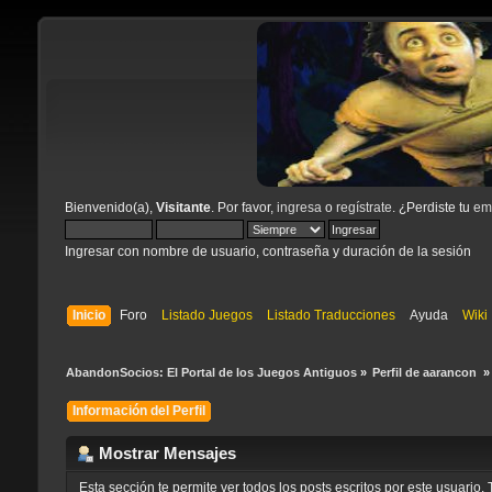
Bienvenido(a),
Visitante
. Por favor,
ingresa
o
regístrate
. ¿Perdiste tu
ema
Ingresar con nombre de usuario, contraseña y duración de la sesión
Inicio
Foro
Listado Juegos
Listado Traducciones
Ayuda
Wiki
AbandonSocios: El Portal de los Juegos Antiguos
»
Perfil de aarancon 
»
Información del Perfil
Mostrar Mensajes
Esta sección te permite ver todos los posts escritos por este usuari