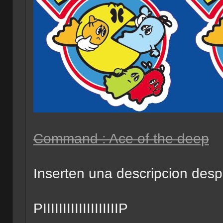
Command : Ace of the deep
Inserten una descripcion desp
PIIIIIIIIIIIIIIIIIIIP