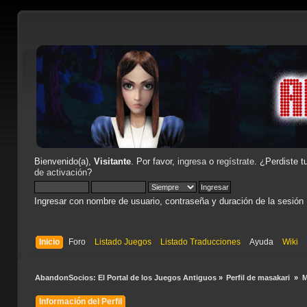
Bienvenido(a),
Visitante
. Por favor,
ingresa
o
regístrate
. ¿Perdiste t
de activación
?
Ingresar con nombre de usuario, contraseña y duración de la sesión
Inicio
Foro
Listado Juegos
Listado Traducciones
Ayuda
Wiki
AbandonSocios: El Portal de los Juegos Antiguos
»
Perfil de masakari 
»
M
Información del Perfil