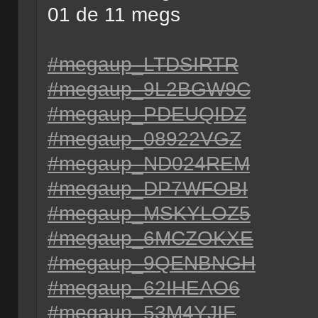
01 de 11 megs
#megaup_LTDSIRTR
#megaup_9L2BGW9C
#megaup_PDEUQIDZ
#megaup_08922VGZ
#megaup_ND024REM
#megaup_DP7WFOBI
#megaup_MSKYLOZ5
#megaup_6MCZOKXE
#megaup_9QENBNGH
#megaup_62IHEAO6
#megaup_53M4YJIE