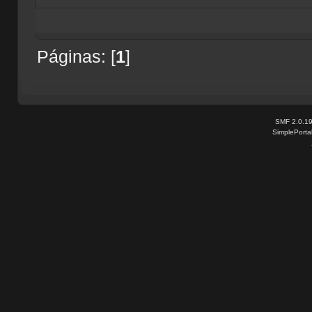
Páginas: [
1
]
SMF 2.0.1
SimplePorta