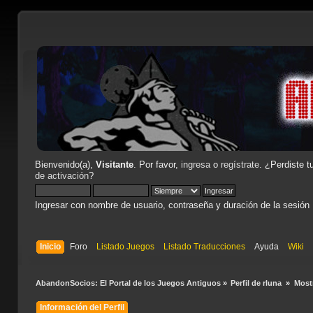
Bienvenido(a),
Visitante
. Por favor,
ingresa
o
regístrate
. ¿Perdiste t
de activación
?
Ingresar con nombre de usuario, contraseña y duración de la sesión
Inicio
Foro
Listado Juegos
Listado Traducciones
Ayuda
Wiki
AbandonSocios: El Portal de los Juegos Antiguos
»
Perfil de rluna 
»
Most
Información del Perfil