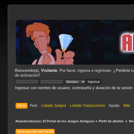
Bienvenido(a),
Visitante
. Por favor,
ingresa
o
regístrate
. ¿Perdiste t
de activación
?
Ingresar con nombre de usuario, contraseña y duración de la sesión
Inicio
Foro
Listado Juegos
Listado Traducciones
Ayuda
Wiki
AbandonSocios: El Portal de los Juegos Antiguos
»
Perfil de alterbo 
»
Mo
Información del Perfil