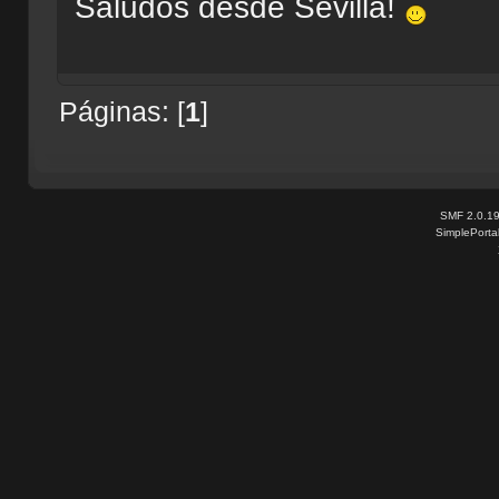
Saludos desde Sevilla!
Páginas: [
1
]
SMF 2.0.1
SimplePorta