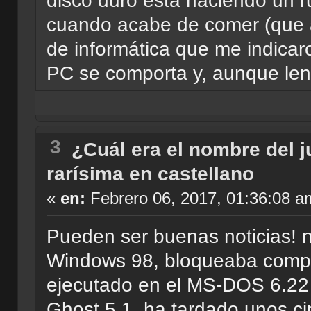
disco duro está haciendo un r
cuando acabe de comer (que a
de informática que me indicaron
PC se comporta y, aunque lento,
3
¿Cuál era el nombre del 
rarísima en castellano
«
en:
Febrero 06, 2017, 01:36:08 a
Pueden ser buenas noticias! n
Windows 98, bloqueaba compl
ejecutado en el MS-DOS 6.22 
Ghost 5.1, ha tardado unos cin