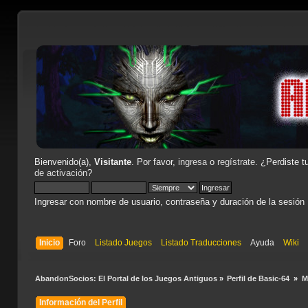
Bienvenido(a),
Visitante
. Por favor,
ingresa
o
regístrate
. ¿Perdiste t
de activación
?
Ingresar con nombre de usuario, contraseña y duración de la sesión
Inicio
Foro
Listado Juegos
Listado Traducciones
Ayuda
Wiki
AbandonSocios: El Portal de los Juegos Antiguos
»
Perfil de Basic-64 
»
M
Información del Perfil