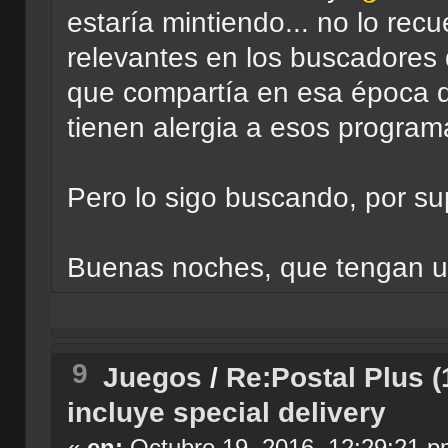
estaría mintiendo... no lo rec
relevantes en los buscadores 
que compartía en esa época d
tienen alergia a esos program
Pero lo sigo buscando, por su
Buenas noches, que tengan u
9
Juegos
/
Re:Postal Plus (
incluye special delivery
«
en:
Octubre 19, 2016, 12:29:21 p