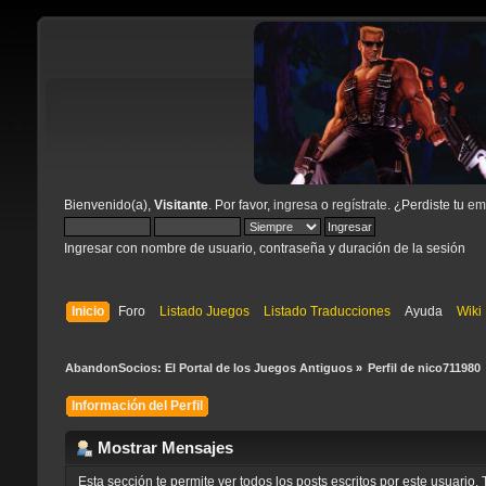
Bienvenido(a),
Visitante
. Por favor,
ingresa
o
regístrate
. ¿Perdiste tu
ema
Ingresar con nombre de usuario, contraseña y duración de la sesión
Inicio
Foro
Listado Juegos
Listado Traducciones
Ayuda
Wiki
AbandonSocios: El Portal de los Juegos Antiguos
»
Perfil de nico711980 
Información del Perfil
Mostrar Mensajes
Esta sección te permite ver todos los posts escritos por este usuari