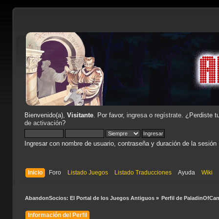
Bienvenido(a),
Visitante
. Por favor,
ingresa
o
regístrate
. ¿Perdiste t
de activación
?
Ingresar con nombre de usuario, contraseña y duración de la sesión
Inicio
Foro
Listado Juegos
Listado Traducciones
Ayuda
Wiki
AbandonSocios: El Portal de los Juegos Antiguos
»
Perfil de PaladinOfCa
Información del Perfil