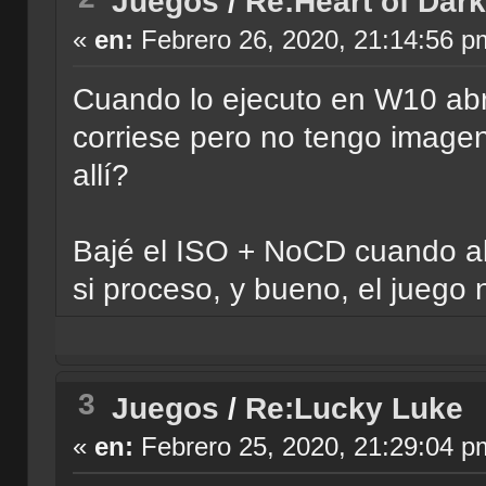
Juegos
/
Re:Heart of Dar
«
en:
Febrero 26, 2020, 21:14:56 p
Cuando lo ejecuto en W10 abr
corriese pero no tengo imagen
allí?
Bajé el ISO + NoCD cuando ab
si proceso, y bueno, el juego n
3
Juegos
/
Re:Lucky Luke
«
en:
Febrero 25, 2020, 21:29:04 p