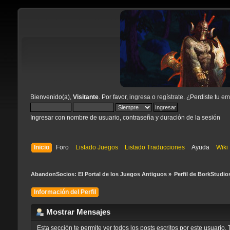
Bienvenido(a),
Visitante
. Por favor,
ingresa
o
regístrate
. ¿Perdiste tu
ema
Ingresar con nombre de usuario, contraseña y duración de la sesión
Inicio
Foro
Listado Juegos
Listado Traducciones
Ayuda
Wiki
AbandonSocios: El Portal de los Juegos Antiguos
»
Perfil de BorkStudio
Información del Perfil
Mostrar Mensajes
Esta sección te permite ver todos los posts escritos por este usuari