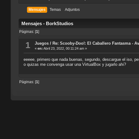
Mensajes
Temas
Adjuntos
Mensajes - BorkStudios
Páginas: [
1
]
1
Juegos
/
Re: Scooby-Doo!: El Caballero Fantasma - Av
«
en:
Abril 23, 2022, 00:11:24 am »
eeeee, primero que nada buenas, segundo, descargue el iso, pe
o quizas me convenga usar una VirtualBox y jugarlo ahi?
Páginas: [
1
]