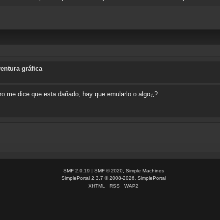
entura gráfica
ro me dice que esta dañado, hay que emularlo o algo¿?
SMF 2.0.19
|
SMF © 2020
,
Simple Machines
SimplePortal 2.3.7 © 2008-2026, SimplePortal
XHTML
RSS
WAP2