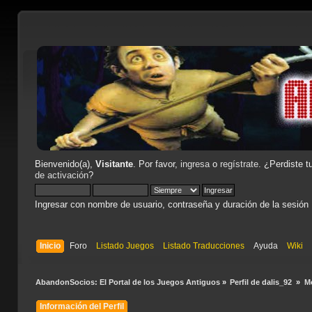
Bienvenido(a),
Visitante
. Por favor,
ingresa
o
regístrate
. ¿Perdiste t
de activación
?
Ingresar con nombre de usuario, contraseña y duración de la sesión
Inicio
Foro
Listado Juegos
Listado Traducciones
Ayuda
Wiki
AbandonSocios: El Portal de los Juegos Antiguos
»
Perfil de dalis_92 
»
Mo
Información del Perfil