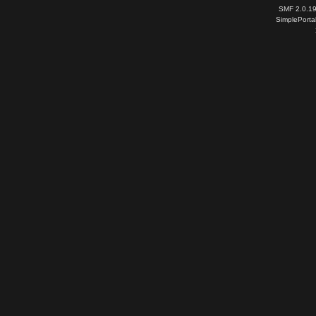
SMF 2.0.1
SimplePorta