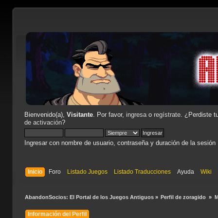
Bienvenido(a),
Visitante
. Por favor,
ingresa
o
regístrate
. ¿Perdiste t
de activación
?
Ingresar con nombre de usuario, contraseña y duración de la sesión
Inicio
Foro
Listado Juegos
Listado Traducciones
Ayuda
Wiki
AbandonSocios: El Portal de los Juegos Antiguos
»
Perfil de zoragido 
»
M
Información del Perfil