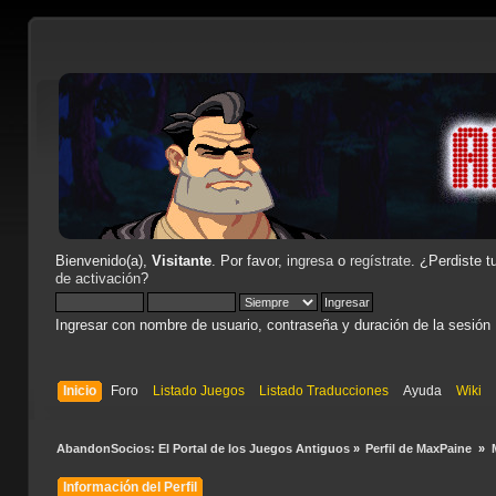
Bienvenido(a),
Visitante
. Por favor,
ingresa
o
regístrate
. ¿Perdiste t
de activación
?
Ingresar con nombre de usuario, contraseña y duración de la sesión
Inicio
Foro
Listado Juegos
Listado Traducciones
Ayuda
Wiki
AbandonSocios: El Portal de los Juegos Antiguos
»
Perfil de MaxPaine 
»
Información del Perfil