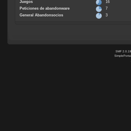
Juegos
16
Peticiones de abandonware
7
General Abandonsocios
3
SMF 2.0.1
SimplePorta