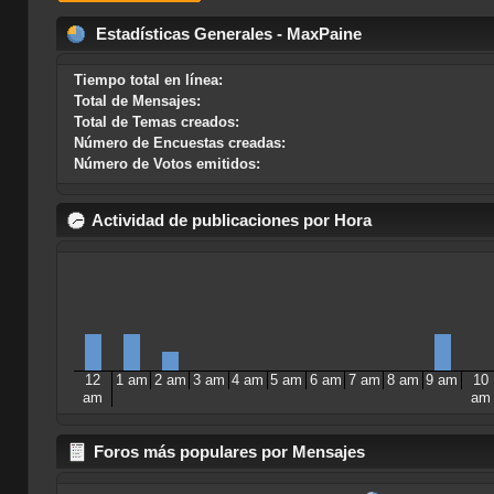
Estadísticas Generales - MaxPaine
Tiempo total en línea:
Total de Mensajes:
Total de Temas creados:
Número de Encuestas creadas:
Número de Votos emitidos:
Actividad de publicaciones por Hora
12
1 am
2 am
3 am
4 am
5 am
6 am
7 am
8 am
9 am
10
am
am
Foros más populares por Mensajes