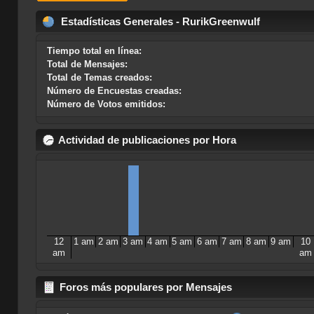
Estadísticas Generales - RurikGreenwulf
Tiempo total en línea:
Total de Mensajes:
Total de Temas creados:
Número de Encuestas creadas:
Número de Votos emitidos:
Actividad de publicaciones por Hora
12
1 am
2 am
3 am
4 am
5 am
6 am
7 am
8 am
9 am
10
am
am
Foros más populares por Mensajes