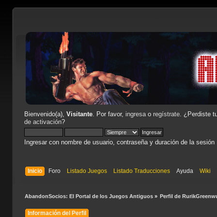
Bienvenido(a),
Visitante
. Por favor,
ingresa
o
regístrate
. ¿Perdiste t
de activación
?
Ingresar con nombre de usuario, contraseña y duración de la sesión
Inicio
Foro
Listado Juegos
Listado Traducciones
Ayuda
Wiki
AbandonSocios: El Portal de los Juegos Antiguos
»
Perfil de RurikGreenwu
Información del Perfil