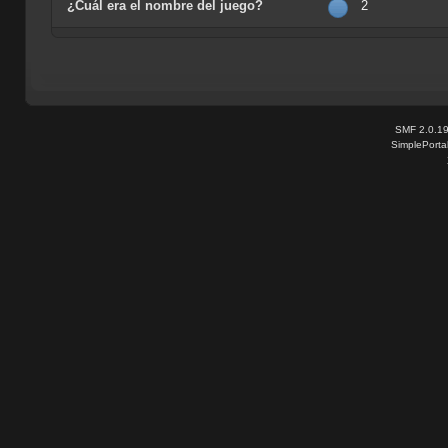
¿Cuál era el nombre del juego?
2
SMF 2.0.1
SimplePorta