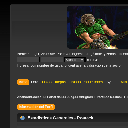
Bienvenido(a),
Visitante
. Por favor,
ingresa
o
regístrate
. ¿Perdiste tu
ema
Ingresar con nombre de usuario, contraseña y duración de la sesión
Inicio
Foro
Listado Juegos
Listado Traducciones
Ayuda
Wiki
AbandonSocios: El Portal de los Juegos Antiguos
»
Perfil de Rostack 
»
Información del Perfil
Estadísticas Generales - Rostack