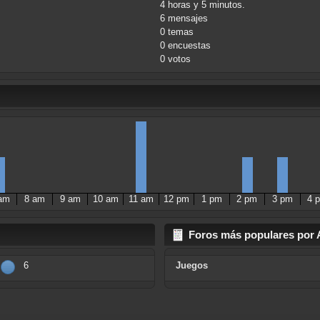
4 horas y 5 minutos.
6 mensajes
0 temas
0 encuestas
0 votos
am
8 am
9 am
10 am
11 am
12 pm
1 pm
2 pm
3 pm
4 
Foros más populares por 
6
Juegos