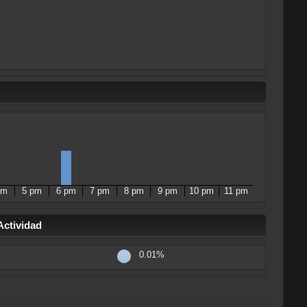
pm
5 pm
6 pm
7 pm
8 pm
9 pm
10 pm
11 pm
Actividad
0.01%