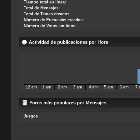
Tiempo total en línea:
Total de Mensajes:
Total de Temas creados:
Número de Encuestas creadas:
Número de Votos emitidos:
Actividad de publicaciones por Hora
12 am
1 am
2 am
3 am
4 am
5 am
6 am
7 
Foros más populares por Mensajes
Juegos