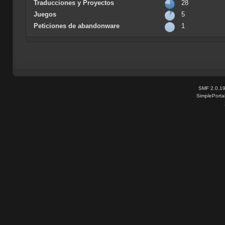
Traducciones y Proyectos
28
Juegos
5
Peticiones de abandonware
1
SMF 2.0.1
SimplePorta