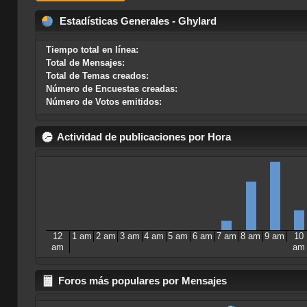
Estadísticas Generales - Ghylard
Tiempo total en línea:
Total de Mensajes:
Total de Temas creados:
Número de Encuestas creadas:
Número de Votos emitidos:
Actividad de publicaciones por Hora
12
1 am
2 am
3 am
4 am
5 am
6 am
7 am
8 am
9 am
10
am
am
Foros más populares por Mensajes