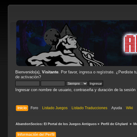
Bienvenido(a),
Visitante
. Por favor,
ingresa
o
regístrate
. ¿Perdiste t
de activación
?
Ingresar con nombre de usuario, contraseña y duración de la sesión
Inicio
Foro
Listado Juegos
Listado Traducciones
Ayuda
Wiki
AbandonSocios: El Portal de los Juegos Antiguos
»
Perfil de Ghylard 
»
Mo
Información del Perfil