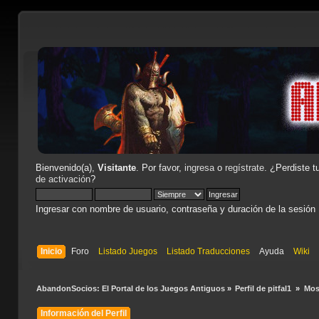
Bienvenido(a),
Visitante
. Por favor,
ingresa
o
regístrate
. ¿Perdiste t
de activación
?
Ingresar con nombre de usuario, contraseña y duración de la sesión
Inicio
Foro
Listado Juegos
Listado Traducciones
Ayuda
Wiki
AbandonSocios: El Portal de los Juegos Antiguos
»
Perfil de pitfal1 
»
Mos
Información del Perfil