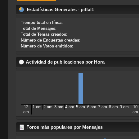
Estadísticas Generales - pitfal1
Tiempo total en línea:
Total de Mensajes:
Total de Temas creados:
Número de Encuestas creadas:
Número de Votos emitidos:
Actividad de publicaciones por Hora
12
1 am
2 am
3 am
4 am
5 am
6 am
7 am
8 am
9 am
10
am
am
Foros más populares por Mensajes