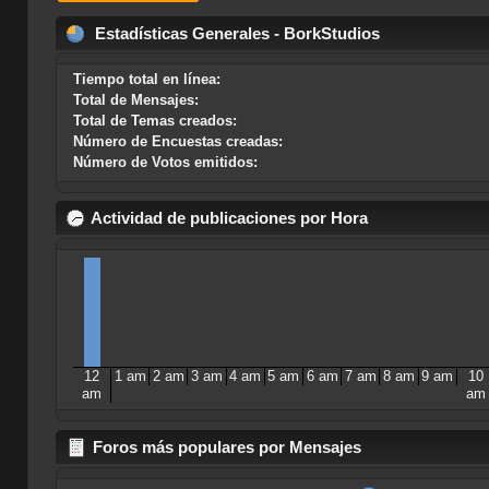
Estadísticas Generales - BorkStudios
Tiempo total en línea:
Total de Mensajes:
Total de Temas creados:
Número de Encuestas creadas:
Número de Votos emitidos:
Actividad de publicaciones por Hora
12
1 am
2 am
3 am
4 am
5 am
6 am
7 am
8 am
9 am
10
am
am
Foros más populares por Mensajes