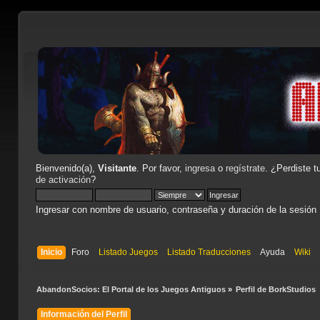
Bienvenido(a),
Visitante
. Por favor,
ingresa
o
regístrate
. ¿Perdiste t
de activación
?
Ingresar con nombre de usuario, contraseña y duración de la sesión
Inicio
Foro
Listado Juegos
Listado Traducciones
Ayuda
Wiki
AbandonSocios: El Portal de los Juegos Antiguos
»
Perfil de BorkStudios 
Información del Perfil