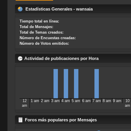
Estadísticas Generales - wansaia
Tiempo total en línea:
Total de Mensajes:
Total de Temas creados:
Número de Encuestas creadas:
Número de Votos emitidos:
Actividad de publicaciones por Hora
12
1 am
2 am
3 am
4 am
5 am
6 am
7 am
8 am
9 am
10
am
am
Foros más populares por Mensajes