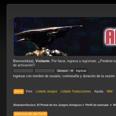
Bienvenido(a),
Visitante
. Por favor,
ingresa
o
regístrate
. ¿Perdiste t
de activación
?
Ingresar con nombre de usuario, contraseña y duración de la sesión
Inicio
Foro
Listado Juegos
Listado Traducciones
Ayuda
Wiki
AbandonSocios: El Portal de los Juegos Antiguos
»
Perfil de wansaia 
»
Mo
Información del Perfil