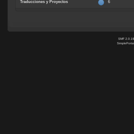
Traducciones y Proyectos
6
SMF 2.0.1
SimplePorta