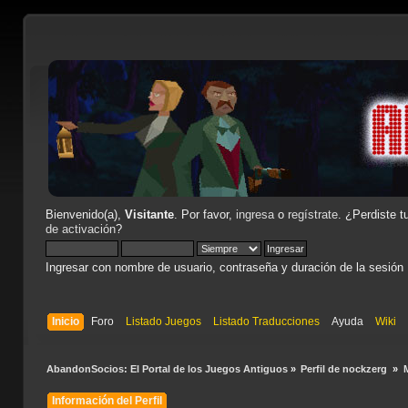
Bienvenido(a),
Visitante
. Por favor,
ingresa
o
regístrate
. ¿Perdiste t
de activación
?
Ingresar con nombre de usuario, contraseña y duración de la sesión
Inicio
Foro
Listado Juegos
Listado Traducciones
Ayuda
Wiki
AbandonSocios: El Portal de los Juegos Antiguos
»
Perfil de nockzerg 
»
Información del Perfil