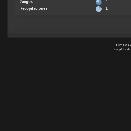
Juegos
4
Recopilaciones
1
SMF 2.0.1
SimplePorta