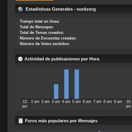
Estadísticas Generales - nockzerg
Tiempo total en línea:
Total de Mensajes:
Total de Temas creados:
Número de Encuestas creadas:
Número de Votos emitidos:
Actividad de publicaciones por Hora
12
1 am
2 am
3 am
4 am
5 am
6 am
7 am
8 am
9 am
10
am
am
Foros más populares por Mensajes