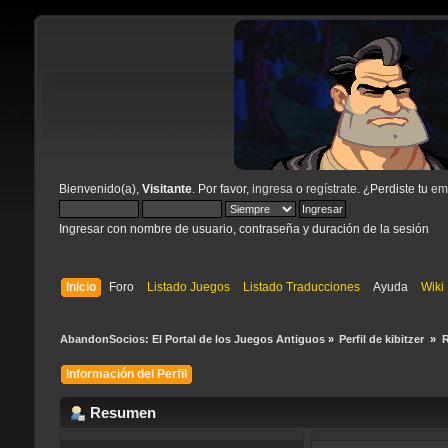
Bienvenido(a),
Visitante
. Por favor,
ingresa
o
regístrate
. ¿Perdiste tu
ema
Ingresar con nombre de usuario, contraseña y duración de la sesión
Inicio
Foro
Listado Juegos
Listado Traducciones
Ayuda
Wiki
AbandonSocios: El Portal de los Juegos Antiguos
»
Perfil de kibitzer 
»
Información del Perfil
Resumen