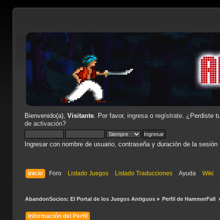
Bienvenido(a),
Visitante
. Por favor,
ingresa
o
regístrate
. ¿Perdiste t
de activación
?
Ingresar con nombre de usuario, contraseña y duración de la sesión
Inicio
Foro
Listado Juegos
Listado Traducciones
Ayuda
Wiki
AbandonSocios: El Portal de los Juegos Antiguos
»
Perfil de HammerFall 
Información del Perfil