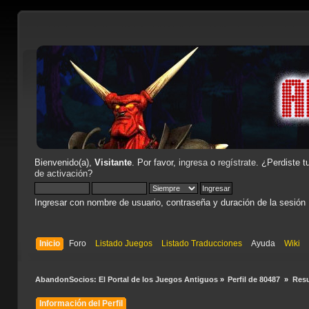
Bienvenido(a),
Visitante
. Por favor,
ingresa
o
regístrate
. ¿Perdiste t
de activación
?
Ingresar con nombre de usuario, contraseña y duración de la sesión
Inicio
Foro
Listado Juegos
Listado Traducciones
Ayuda
Wiki
AbandonSocios: El Portal de los Juegos Antiguos
»
Perfil de 80487 
»
Res
Información del Perfil